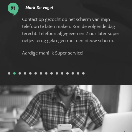
– Mark De vogel
t
Contact op gezocht op het scherm van mijn
ce
telefoon te laten maken. Kon de volgende dag
t
terecht. Telefoon afgegeven en 2 uur later super
netjes terug gekregen met een nieuw scherm.
Aardige man! Ik Super service!
1
2
3
4
5
6
7
8
9
10
11
12
13
14
15