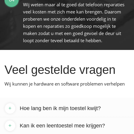
Wij weten maar al te goed dat telefoon reparaties
veel kosten met zich mee kan brengen. Daarom
proberen we onze onderdelen voordelig in te
kopen en reparaties zo goedkoop mogelijk te
maken zodat u met een goed gevoel de deur uit
loopt zonder teveel betaald te hebben.
Veel gestelde vragen
Wij kunnen je hardware en software problemen verhelpen
+
Hoe lang ben ik mijn toestel kwijt?
+
Kan ik een leentoestel mee krijgen?